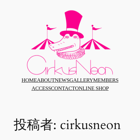
内
容
を
ス
キ
ッ
プ
HOME
ABOUT
NEWS
GALLERY
MEMBERS
ACCESS
CONTACT
ONLINE SHOP
投稿者:
cirkusneon